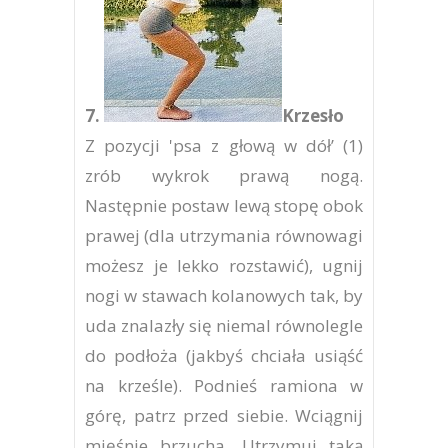
7.
Krzesło
Z pozycji 'psa z głową w dół’ (1)
zrób wykrok prawą nogą.
Następnie postaw lewą stopę obok
prawej (dla utrzymania równowagi
możesz je lekko rozstawić), ugnij
nogi w stawach kolanowych tak, by
uda znalazły się niemal równolegle
do podłoża (jakbyś chciała usiąść
na krześle). Podnieś ramiona w
górę, patrz przed siebie. Wciągnij
mięśnie brzucha. Utrzymuj taką