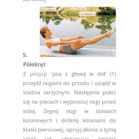
5.
Półokręt
Z pozycji 'psa z głową w dół’ (1)
przejdź nogami do przodu i usiądź w
siadzie skrzyżnym. Następnie połóż
się na plecach i wyprostuj nogi przed
sobą. Zegnij nogi w stawach
kolanowych i dotknij kolanami do
klatki piersiowej, oprzyj dłonie o tylną
część ud, utrzymując golenie