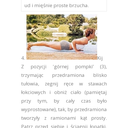
ud i mięśnie proste brzucha.
4.
Kij
Z pozycji 'górnej pompki’ (3),
trzymając przedramiona blisko
tułowia, zegnij ręce w stawach
łokciowych i obniż ciało (pamiętaj
przy tym, by cały czas było
wyprostowane), tak, by przedramiona
tworzyły z ramionami kąt prosty.
Patrz przed siebie i ściągnij łopatki.