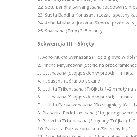
Setu Bandha Sarvangasana (Budowanie mos
Supta Baddha Konasana (Leżąc, spętany ką
Adho Mukha Vajrasana (Skłon w przód w vaj
Savasana (Trup) 3-5 minuty
Sekwencja III – Skręty
Adho Mukha Svanasana (Pies z głową w dół) 
Pincha Mayurasana (Stanie na przedramionac
Uttanasana (Stojąc skłon w przód) 1 minuta
Tadasana (Góra) 30 sekund
Utthita Trikonasana (Trójkąt) 1-2 minuty na 
Uttanasana (Stojąc skłon w przód) 1 minuta
Utthita Parsvakonasana (Rozciągnięty Kąt) 1
Prasarita Padottanasana (Stojąc nogi szeroko
Parivrtta Trikonasana (Skręcony Trójkąt) 1-2
Parivrtta Parsvakonasana (Skręcony Kąt) 1-
Adho Mukha Svanasana (Pies z głową w dół)