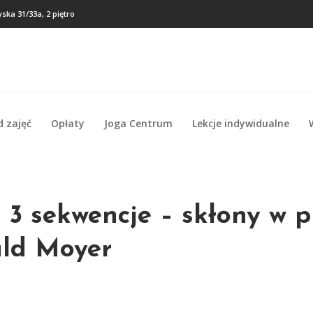
ska 31/33a, 2 piętro
d zajęć
Opłaty
Joga Centrum
Lekcje indywidualne
d zajęć
Opłaty
Joga Centrum
Lekcje indywidualne
 3 sekwencje – skłony w p
ald Moyer