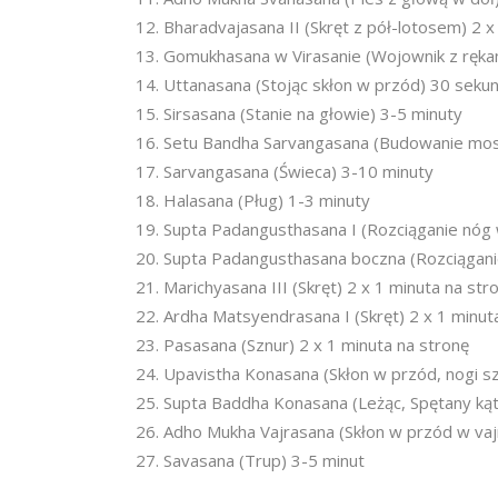
Bharadvajasana II (Skręt z pół-lotosem) 2 x
Gomukhasana w Virasanie (Wojownik z rękam
Uttanasana (Stojąc skłon w przód) 30 seku
Sirsasana (Stanie na głowie) 3-5 minuty
Setu Bandha Sarvangasana (Budowanie mos
Sarvangasana (Świeca) 3-10 minuty
Halasana (Pług) 1-3 minuty
Supta Padangusthasana I (Rozciąganie nóg w
Supta Padangusthasana boczna (Rozciąganie
Marichyasana III (Skręt) 2 x 1 minuta na str
Ardha Matsyendrasana I (Skręt) 2 x 1 minut
Pasasana (Sznur) 2 x 1 minuta na stronę
Upavistha Konasana (Skłon w przód, nogi s
Supta Baddha Konasana (Leżąc, Spętany kąt
Adho Mukha Vajrasana (Skłon w przód w vaj
Savasana (Trup) 3-5 minut