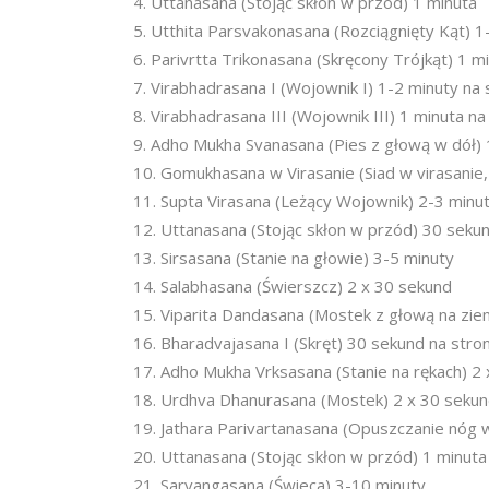
Uttanasana (Stojąc skłon w przód) 1 minuta
Utthita Parsvakonasana (Rozciągnięty Kąt) 1
Parivrtta Trikonasana (Skręcony Trójkąt) 1 m
Virabhadrasana I (Wojownik I) 1-2 minuty na 
Virabhadrasana III (Wojownik III) 1 minuta na
Adho Mukha Svanasana (Pies z głową w dół) 
Gomukhasana w Virasanie (Siad w virasanie,
Supta Virasana (Leżący Wojownik) 2-3 minu
Uttanasana (Stojąc skłon w przód) 30 seku
Sirsasana (Stanie na głowie) 3-5 minuty
Salabhasana (Świerszcz) 2 x 30 sekund
Viparita Dandasana (Mostek z głową na ziemi
Bharadvajasana I (Skręt) 30 sekund na stro
Adho Mukha Vrksasana (Stanie na rękach) 2
Urdhva Dhanurasana (Mostek) 2 x 30 seku
Jathara Parivartanasana (Opuszczanie nóg w
Uttanasana (Stojąc skłon w przód) 1 minuta
Sarvangasana (Świeca) 3-10 minuty