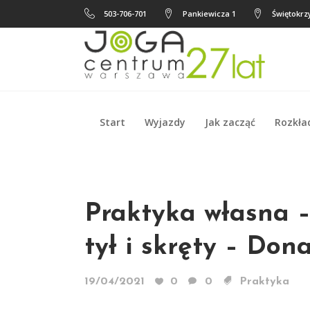
503-706-701
Pankiewicza 1
Świętokrzy
Start
Wyjazdy
Jak zacząć
Rozkła
Start
Wyjazdy
Jak zacząć
Rozkła
Praktyka własna –
tył i skręty – Don
19/04/2021
0
0
Praktyka