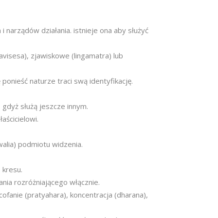
i narządów działania. istnieje ona aby służyć
avisesa), zjawiskowe (lingamatra) lub
 ponieść naturze traci swą identyfikację.
e gdyż służą jeszcze innym.
aścicielowi.
alia) podmiotu widzenia.
 kresu.
ania rozróżniającego włącznie.
fanie (pratyahara), koncentracja (dharana),