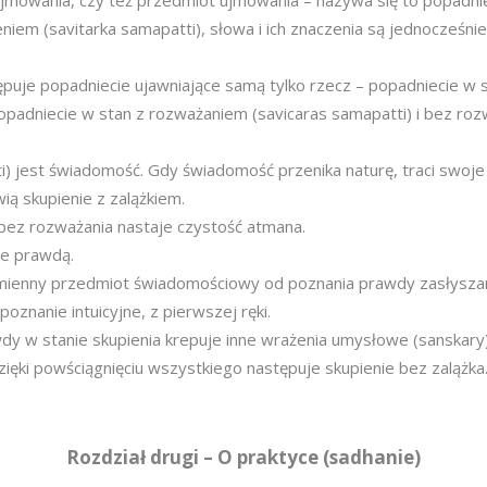
jmowania, czy też przedmiot ujmowania – nazywa się to popadni
niem (savitarka samapatti), słowa i ich znaczenia są jednocześni
puje popadniecie ujawniające samą tylko rzecz – popadniecie w st
padniecie w stan z rozważaniem (savicaras samapatti) i bez rozw
) jest świadomość. Gdy świadomość przenika naturę, traci swoje c
ią skupienie z zalążkiem.
 bez rozważania nastaje czystość atmana.
ne prawdą.
dmienny przedmiot świadomościowy od poznania prawdy zasłysz
znanie intuicyjne, z pierwszej ręki.
y w stanie skupienia krepuje inne wrażenia umysłowe (sanskary)
zięki powściągnięciu wszystkiego następuje skupienie bez zalążka
Rozdział drugi – O praktyce (sadhanie)