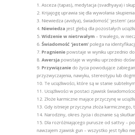
Asceza (tapas), medytacja (svadhyaya) i skup
Krijajogę uprawia się dla wywołania skupienia i
Niewiedza (avidya), świadomość 'jestem’ (asmi
Niewiedza
jest glebą dla pozostałych uciążl
Widzenie w nietrwałym
– trwałego, w niec
Świadomość 'jestem’
polega na identyfikacj
Pragnienie
powstaje w wyniku uprzednio do
Awersja
powstaje w wyniku uprzednio doświ
Przywiązanie
do życia powodujące zabiegan
przyzwyczajenia, nawyku, stereotypu lub dogm
Te uciążliwości, które są w stanie subtel
Uciążliwości w postaci zjawisk świadomośc
Złoże karmiczne mające przyczynę w uciążl
Gdy istnieje przyczyna złoża karmicznego, t
Narodziny, okres życia i doznanie są skutk
Dla rozróżniającego purusze od sattvy – p
nawzajem zjawisk gun – wszystko jest tylko n