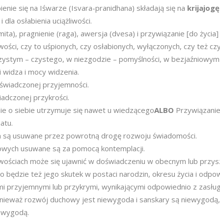
ienie się na Iśwarze (Isvara-pranidhana) składają się na
krijajogę
 dla osłabienia uciążliwości.
ta), pragnienie (raga), awersja (dvesa) i przywiązanie [do życia] 
iwości, czy to uśpionych, czy osłabionych, wyłączonych, czy też cz
zystym – czystego, w niezgodzie – pomyślności, w bezjaźniowym –
i widza i mocy widzenia.
świadczonej przyjemności.
adczonej przykrości.
ie o siebie utrzymuje się nawet u wiedzącego
ALBO
Przywiązanie
atu.
nym są usuwane przez powrotną drogę rozwoju świadomości.
iowych usuwane są za pomocą kontemplacji.
iwościach może się ujawnić w doświadczeniu w obecnym lub przysz
o będzie też jego skutek w postaci narodzin, okresu życia i odpo
ami przyjemnymi lub przykrymi, wynikającymi odpowiednio z zasług
onieważ rozwój duchowy jest niewygoda i sanskary są niewygodą,
iewygodą.