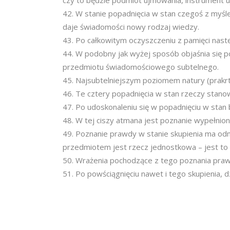
czy to będzie podmiot ujmowania, instrument u
W stanie popadnięcia w stan czegoś z myśle
daje świadomości nowy rodzaj wiedzy.
Po całkowitym oczyszczeniu z pamięci nastę
W podobny jak wyżej sposób objaśnia się po
przedmiotu świadomościowego subtelnego.
Najsubtelniejszym poziomem natury (prakrti
Te cztery popadnięcia w stan rzeczy stanow
Po udoskonaleniu się w popadnięciu w stan
W tej ciszy atmana jest poznanie wypełnio
Poznanie prawdy w stanie skupienia ma o
przedmiotem jest rzecz jednostkowa – jest to po
Wrażenia pochodzące z tego poznania prawd
Po powściągnięciu nawet i tego skupienia, d