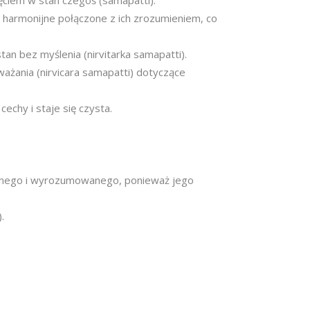
ęciem w stan czegoś (samapatti).
e harmonijne połączone z ich zrozumieniem, co
an bez myślenia (nirvitarka samapatti).
ażania (nirvicara samapatti) dotyczące
echy i staje się czysta.
anego i wyrozumowanego, ponieważ jego
.
.