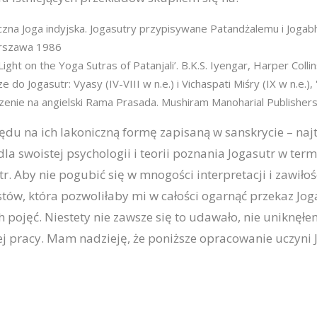
czna Joga indyjska. Jogasutry przypisywane Patandżalemu i Jogab
arszawa 1986
'Light on the Yoga Sutras of Patanjali’. B.K.S. Iyengar, Harper Colli
o Jogasutr: Vyasy (IV-VIII w n.e.) i Vichaspati Miśry (IX w n.e.),
czenie na angielski Rama Prasada. Mushiram Manoharial Publishers
lędu na ich lakoniczną formę zapisaną w sanskrycie – na
a swoistej psychologii i teorii poznania Jogasutr w ter
utr. Aby nie pogubić się w mnogości interpretacji i zawi
ów, która pozwoliłaby mi w całości ogarnąć przekaz Joga
pojęć. Niestety nie zawsze się to udawało, nie uniknęłem
j pracy. Mam nadzieję, że poniższe opracowanie uczyni 