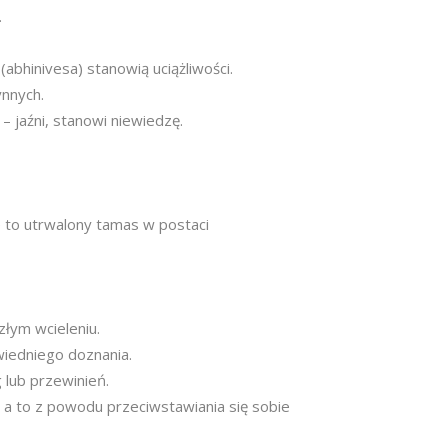
.
(abhinivesa) stanowią uciążliwości.
ynnych.
 jaźni, stanowi niewiedzę.
 to utrwalony tamas w postaci
łym wcieleniu.
wiedniego doznania.
 lub przewinień.
 a to z powodu przeciwstawiania się sobie