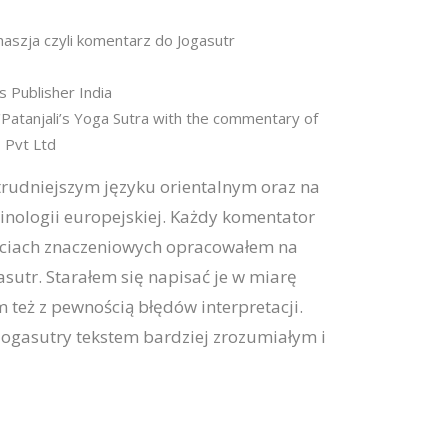
haszja czyli komentarz do Jogasutr
ns Publisher India
 'Patanjali’s Yoga Sutra with the commentary of
 Pvt Ltd
jtrudniejszym języku orientalnym oraz na
minologii europejskiej. Każdy komentator
łościach znaczeniowych opracowałem na
sutr. Starałem się napisać je w miarę
 też z pewnością błędów interpretacji.
Jogasutry tekstem bardziej zrozumiałym i