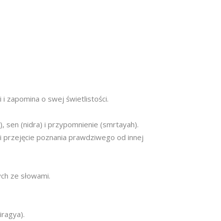
i zapomina o swej świetlistości.
, sen (nidra) i przypomnienie (smrtayah).
i przejęcie poznania prawdziwego od innej
ych ze słowami.
ragya).