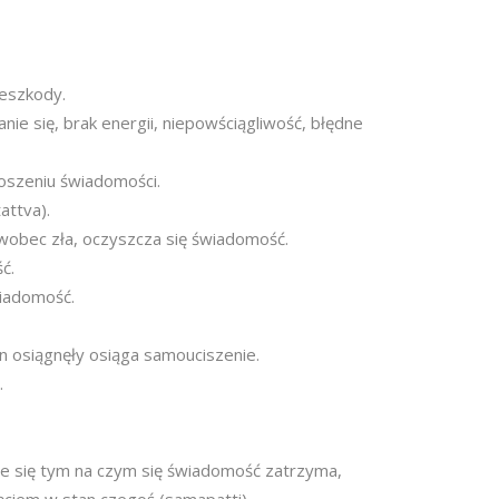
zeszkody.
nie się, brak energii, niepowściągliwość, błędne
oszeniu świadomości.
attva).
i wobec zła, oczyszcza się świadomość.
ć.
wiadomość.
n osiągnęły osiąga samouciszenie.
.
e się tym na czym się świadomość zatrzyma,