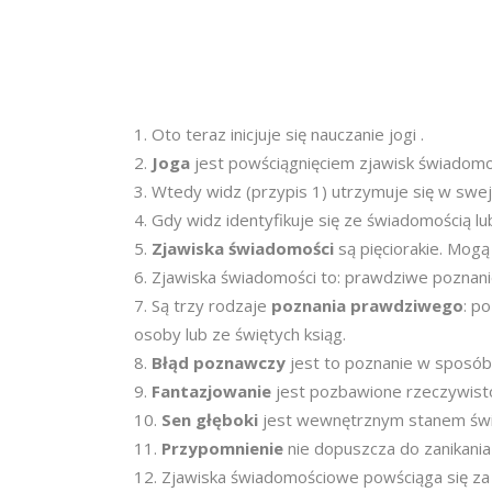
Oto teraz inicjuje się nauczanie jogi .
Joga
jest powściągnięciem zjawisk świadomośc
Wtedy widz (przypis 1) utrzymuje się w swej
Gdy widz identyfikuje się ze świadomością lu
Zjawiska świadomości
są pięciorakie. Mogą 
Zjawiska świadomości to: prawdziwe poznanie 
Są trzy rodzaje
poznania prawdziwego
: p
osoby lub ze świętych ksiąg.
Błąd poznawczy
jest to poznanie w sposób 
Fantazjowanie
jest pozbawione rzeczywisto
Sen głęboki
jest wewnętrznym stanem świad
Przypomnienie
nie dopuszcza do zanikani
Zjawiska świadomościowe powściąga się za 