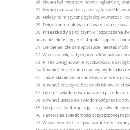
Iśwara był mistrzem nawet najbardziej sta
Iśwarę oznacza mistyczna zgłoska OM zwan
Należy te mistyczną zgłoskę powtarzać i ko
Dzięki kontemplowaniu Iśwary cofa się świ
Przeszkody
są to czynniki rozproszenia św
poznanie, nieosiagnięcie stopnia skupienia i nie
Cierpienie, złe samopoczucie, niestabilno
W celu usunięcia tych przeszkód należy upra
Przez pielęgnowanie życzliwości dla szczęśc
Również przez kontrolowany wydech lub ob
Także skupienie na subtelnym wrażeniu zm
Również przeżycie beztroski lub świetlistoś
Lub też świadomość mająca za przedmiot sa
Również ucisza się świadomość przez odtwa
Lub przez kontemplację czegokolwiek zgodn
Panowanie świadomości oczyszczonej rozci
W świadomości ze zjawiskami zredukowanym