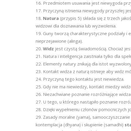
Przedmiotem usuwania jest niewygoda przy
Przyczyną istnienia niewygody przyszłej je
Natura
(przypis 5)
składa się z trzech jako
widzowi dla doznawania lub wyzwolenia.
Guny tworzą charakterystyczne podziały i e
nieprzejawione (alinga).
Widz
jest czystą świadomością. Chociaż jest 
Natura i inteligencja zaistniała tylko dla s
Elementy natury znikają dla istot wyzwolony
Kontakt widza z naturą istnieje aby widz mó
Przyczyną tego kontaktu jest niewiedza.
Gdy nie ma niewiedzy, kontakt miedzy widze
Niezachwiane poznanie rozróżniające widza
U tego, u którego nastąpiło poznanie rozró
Dzięki wypełnieniu członów pomocniczych jog
Zasady moralne (yama), samooczyszczanie (n
kontemplacja (dhyana) i skupienie (samadhi)
st