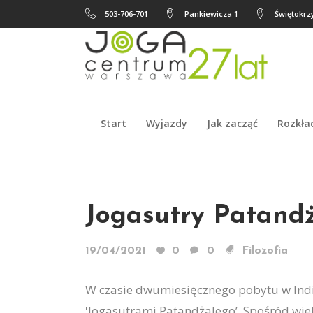
503-706-701
Pankiewicza 1
Świętokrzy
Start
Wyjazdy
Jak zacząć
Rozkła
Start
Wyjazdy
Jak zacząć
Rozkła
Jogasutry Patand
19/04/2021
0
0
Filozofia
W czasie dwumiesięcznego pobytu w Indi
'Jogasutrami Patandżalego’. Spośród wiel