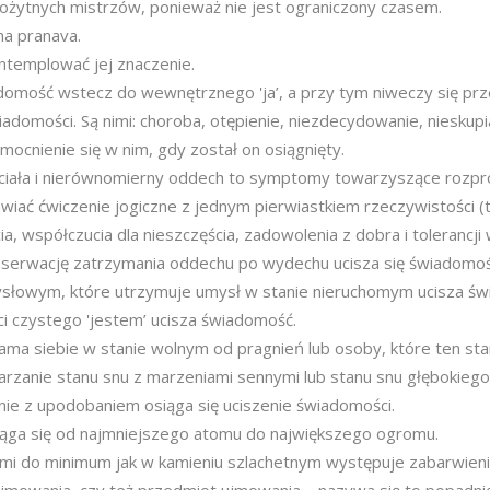
rożytnych mistrzów, ponieważ nie jest ograniczony czasem.
a pranava.
ntemplować jej znaczenie.
adomość wstecz do wewnętrznego 'ja’, a przy tym niweczy się pr
iadomości. Są nimi: choroba, otępienie, niezdecydowanie, nieskupia
umocnienie się w nim, gdy został on osiągnięty.
ść ciała i nierównomierny oddech to symptomy towarzyszące rozpr
wiać ćwiczenie jogiczne z jednym pierwiastkiem rzeczywistości (t
ia, współczucia dla nieszczęścia, zadowolenia z dobra i tolerancj
serwację zatrzymania oddechu po wydechu ucisza się świadomoś
ysłowym, które utrzymuje umysł w stanie nieruchomym ucisza ś
ci czystego 'jestem’ ucisza świadomość.
ma siebie w stanie wolnym od pragnień lub osoby, które ten sta
rzanie stanu snu z marzeniami sennymi lub stanu snu głębokiego
ie z upodobaniem osiąga się uciszenie świadomości.
ąga się od najmniejszego atomu do największego ogromu.
i do minimum jak w kamieniu szlachetnym występuje zabarwieni