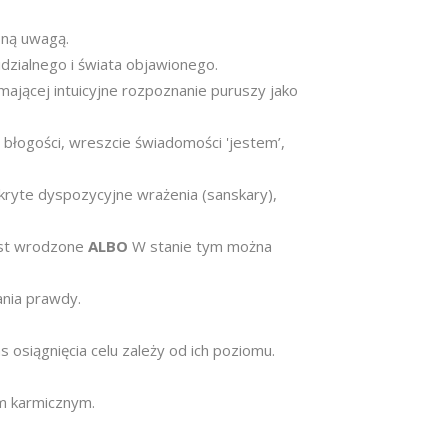
oną uwagą.
dzialnego i świata objawionego.
mającej intuicyjne rozpoznanie puruszy jako
 błogości, wreszcie świadomości 'jestem’,
kryte dyspozycyjne wrażenia (sanskary),
jest wrodzone
ALBO
W stanie tym można
ania prawdy.
s osiągnięcia celu zależy od ich poziomu.
em karmicznym.