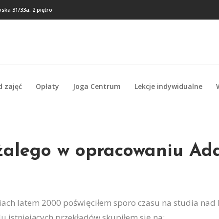
ska 31/33a, 2 piętro
d zajęć
Opłaty
Joga Centrum
Lekcje indywidualne
d zajęć
Opłaty
Joga Centrum
Lekcje indywidualne
żalego w opracowaniu Ad
ach latem 2000 poświęciłem sporo czasu na studia nad 
u istniejących przekładów skupiłem się na: