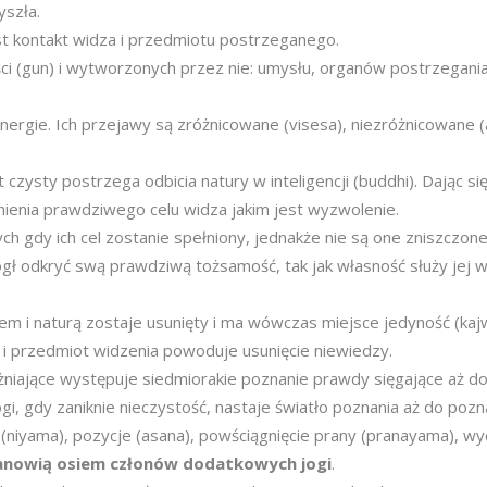
szła.
st kontakt widza i przedmiotu postrzeganego.
ści (gun) i wytworzonych przez nie: umysłu, organów postrzegania 
nergie. Ich przejawy są zróżnicowane (visesa), niezróżnicowane (
czysty postrzega odbicia natury w inteligencji (buddhi). Dając się
pełnienia prawdziwego celu widza jakim jest wyzwolenie.
ch gdy ich cel zostanie spełniony, jednakże nie są one zniszczon
gł odkryć swą prawdziwą tożsamość, tak jak własność służy jej wł
m i naturą zostaje usunięty i ma wówczas miejsce jedyność (kajw
 i przedmiot widzenia powoduje usunięcie niewiedzy.
żniające występuje siedmiorakie poznanie prawdy sięgające aż do
i, gdy zaniknie nieczystość, nastaje światło poznania aż do pozn
iyama), pozycje (asana), powściągnięcie prany (pranayama), wyco
anowią osiem członów dodatkowych jogi
.