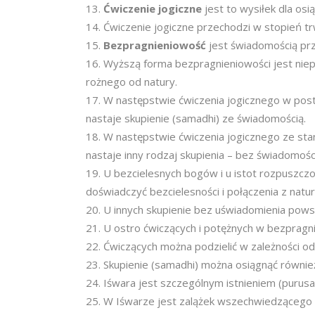
Ćwiczenie jogiczne
jest to wysiłek dla osi
Ćwiczenie jogiczne przechodzi w stopień tr
Bezpragnieniowość
jest świadomością pr
Wyższą forma bezpragnieniowości jest niepr
rożnego od natury.
W następstwie ćwiczenia jogicznego w posta
nastaje skupienie (samadhi) ze świadomością.
W następstwie ćwiczenia jogicznego ze sta
nastaje inny rodzaj skupienia – bez świadomośc
U bezcielesnych bogów i u istot rozpuszcz
doświadczyć bezcielesności i połączenia z natur
U innych skupienie bez uświadomienia powsta
U ostro ćwiczących i potężnych w bezpragnie
Ćwiczących można podzielić w zależności od i
Skupienie (samadhi) można osiągnąć również 
Iśwara jest szczególnym istnieniem (purusa),
W Iśwarze jest zalążek wszechwiedzącego 