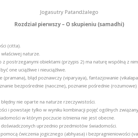
Jogasutry Patandżalego
Rozdział pierwszy – O skupieniu (samadhi)
i (citta).
 właściwej naturze.
b z postrzeganymi obiektami (przypis 2) ma naturę wspólną z nimi 
być one uciążliwe i nieuciążliwe.
(pramana), błąd poznawczy (viparyaya), fantazjowanie (vikalapa)
oznanie bezpośrednie (naoczne), poznanie pośrednie (rozumowe) 
błędny nie oparte na naturze rzeczywistości.
ści i powstaje tylko w wyniku kombinacji pojęć ogólnych związan
omości w którym poczucie istnienia nie jest obecne.
a doświadczonych uprzednio przedmiotów świadomości.
pomocą ćwiczenia jogicznego (abhyasa) i bezpragnieniowości (vai