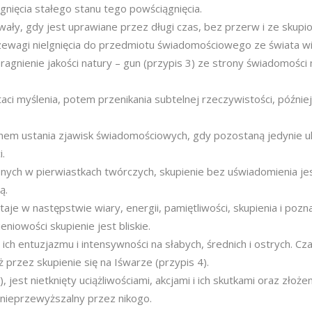
ągnięcia stałego stanu tego powściągnięcia.
wały, gdy jest uprawiane przez długi czas, bez przerw i ze skupi
zewagi nielgnięcia do przedmiotu świadomościowego ze świata wi
agnienie jakości natury – gun (przypis 3) ze strony świadomości 
ci myślenia, potem przenikania subtelnej rzeczywistości, później
nem ustania zjawisk świadomościowych, gdy pozostaną jedynie u
i.
onych w pierwiastkach twórczych, skupienie bez uświadomienia 
ą.
je w następstwie wiary, energii, pamiętliwości, skupienia i pozn
niowości skupienie jest bliskie.
ch entuzjazmu i intensywności na słabych, średnich i ostrych. Cza
przez skupienie się na Iśwarze (przypis 4).
 jest nietknięty uciążliwościami, akcjami i ich skutkami oraz złoż
nieprzewyższalny przez nikogo.