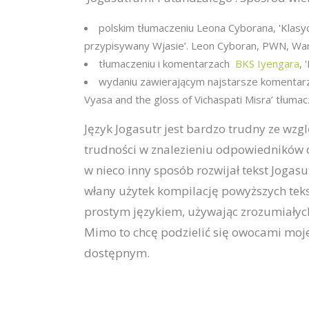
polskim tłumaczeniu Leona Cyborana, 'Klasy
przypisywany Wjasie’. Leon Cyboran, PWN, W
tłumaczeniu i komentarzach
BKS Iyengara
, 
wydaniu zawierającym najstarsze komentarze d
Vyasa and the gloss of Vichaspati Misra’ tłuma
Język Jogasutr jest bardzo trudny ze wzg
trudności w znalezieniu odpowiedników dl
w nieco inny sposób rozwijał tekst Jogas
włany użytek kompilację powyższych tekst
prostym językiem, używając zrozumiałych 
Mimo to chcę podzielić się owocami moje
dostępnym.