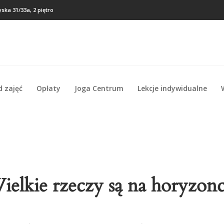
ska 31/33a, 2 piętro
d zajęć
Opłaty
Joga Centrum
Lekcje indywidualne
d zajęć
Opłaty
Joga Centrum
Lekcje indywidualne
ielkie rzeczy są na horyzonc