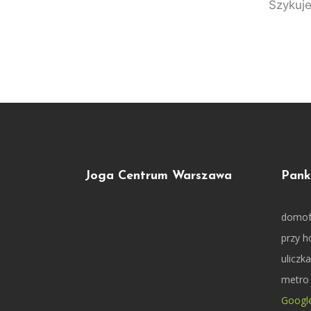
Szykuje
Joga Centrum Warszawa
Pank
domof
przy ho
uliczk
metro
Googl