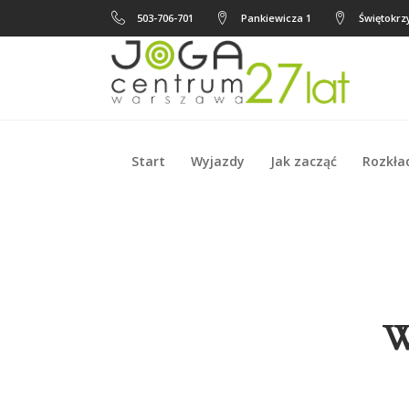
503-706-701
Pankiewicza 1
Świętokrzy
Start
Wyjazdy
Jak zacząć
Rozkła
Start
Wyjazdy
Jak zacząć
Rozkła
W