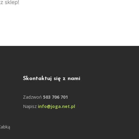
z sklep!
Skontaktuj się z nami
Zadzwoń
503 706 701
Napisz
info@joga.net.pl
Żabką