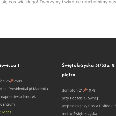
 się coś wielkiego! Tworzymy i wkrótce uruchomimy nas
iewicza 1
Świętokrzyska 31/33a, 2
piętro
on 26
2589
telu Presidential (d.Marriott)
domofon 21
1978
a naprzeciwko Kinoteki
przy Poczcie Głównej
 Centrum
wejście między Costa Coffee a 
e Maps
metro Świętokrzyska