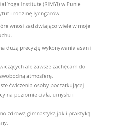
 Yoga Institute (RIMYI) w Punie
tut i rodzinę Iyengarów.
 które wnosi zadziwiająco wiele w moje
uchu.
a dużą precyzję wykonywania asan i
ćwiczących ale zawsze zachęcam do
i swobodną atmosferę.
te ćwiczenia osoby początkującej
cy na poziomie ciała, umysłu i
wno zdrową gimnastyką jak i praktyką
any.