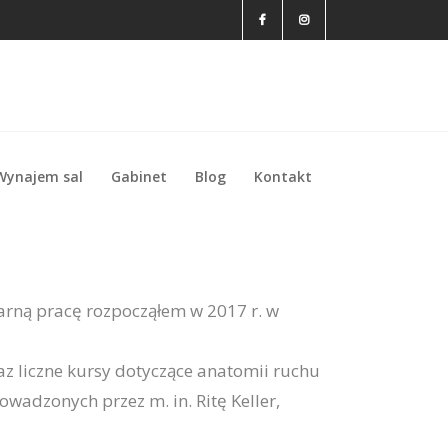
Wynajem sal
Gabinet
Blog
Kontakt
Wynajem sal
Gabinet
Blog
Kontakt
larną pracę rozpocząłem w 2017 r. w
az liczne kursy dotyczące anatomii ruchu
rowadzonych przez m. in. Ritę Keller,