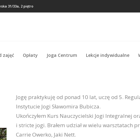
ska 31/33a, 2 piętro
d zajęć
Opłaty
Joga Centrum
Lekcje indywidualne
d zajęć
Opłaty
Joga Centrum
Lekcje indywidualne
Jogę praktykuję od ponad 10 lat, uczę od 5. Regu
Instytucie Jogi Sławomira Bubicza.
Ukończyłem Kurs Nauczycielski Jogi Integralnej or
i stricte jogi. Brałem udział w wielu warsztatach p
Carrie Owerko, Jaki Nett.