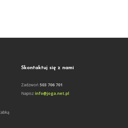
Skontaktuj się z nami
Zadzwoń
503 706 701
Napisz
info@joga.net.pl
Żabką