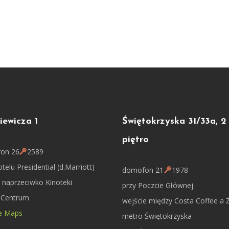
iewicza 1
Świętokrzyska 31/33a, 2
piętro
on 26
2589
telu Presidential (d.Marriott)
domofon 21
1978
a naprzeciwko Kinoteki
przy Poczcie Głównej
 Centrum
wejście między Costa Coffee a 
e Maps
metro Świętokrzyska