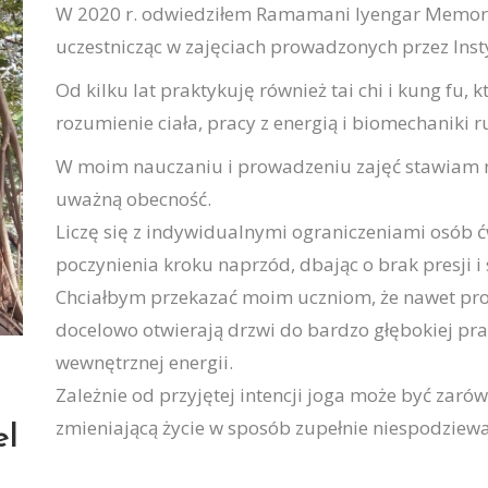
W 2020 r. odwiedziłem Ramamani Iyengar Memorial
uczestnicząc w zajęciach prowadzonych przez Insty
Od kilku lat praktykuję również tai chi i kung fu,
rozumienie ciała, pracy z energią i biomechaniki r
W moim nauczaniu i prowadzeniu zajęć stawiam n
uważną obecność.
Liczę się z indywidualnymi ograniczeniami osób 
poczynienia kroku naprzód, dbając o brak presji 
Chciałbym przekazać moim uczniom, że nawet pros
docelowo otwierają drzwi do bardzo głębokiej pra
wewnętrznej energii.
Zależnie od przyjętej intencji joga może być zaró
zmieniającą życie w sposób zupełnie niespodziew
el