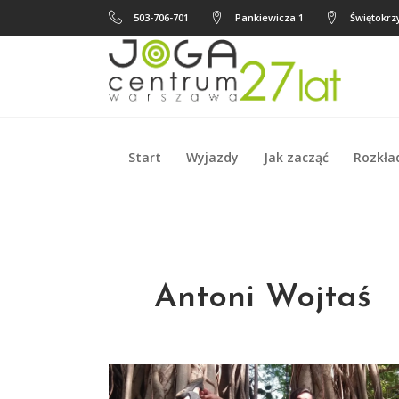
503-706-701
Pankiewicza 1
Świętokrzy
Start
Wyjazdy
Jak zacząć
Rozkła
Start
Wyjazdy
Jak zacząć
Rozkła
Antoni Wojtaś