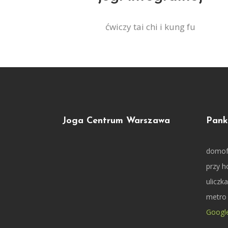
ćwiczy tai chi i kung fu
Joga Centrum Warszawa
Pank
domof
przy ho
uliczk
metro
Googl